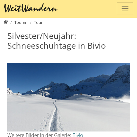
Direkt zur Hauptnavigation springen
Direkt zum Inhalt springen
www.weitwandern.ch
Touren
Tour
Silvester/Neujahr:
Schneeschuhtage in Bivio
Weitere Bilder in der Galerie:
Bivio