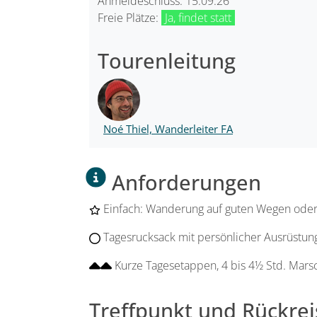
Anmeldeschluss: 15.09.26
Freie Plätze:
Ja, findet statt
Tourenleitung
Noé Thiel, Wanderleiter FA
Anforderungen
Einfach: Wanderung auf guten Wegen oder 
Tagesrucksack mit persönlicher Ausrüstun
Kurze Tagesetappen, 4 bis 4½ Std. Mars
Treffpunkt und Rückrei