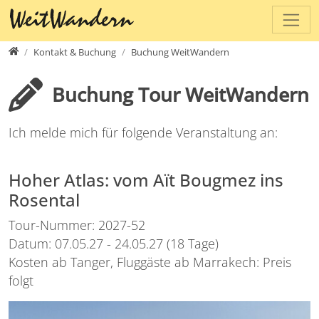
Direkt zur Hauptnavigation springen
Direkt zum Inhalt springen
www.weitwandern.ch
Kontakt & Buchung
Buchung WeitWandern
Buchung Tour WeitWandern
Ich melde mich für folgende Veranstaltung an:
Hoher Atlas: vom Aït Bougmez ins
Rosental
Tour-Nummer: 2027-52
Datum: 07.05.27 - 24.05.27 (18 Tage)
Kosten ab Tanger, Fluggäste ab Marrakech: Preis
folgt