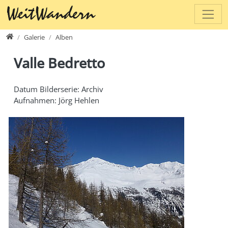
Direkt zur Hauptnavigation springen
Direkt zum Inhalt springen
www.weitwandern.ch
Galerie
Alben
Valle Bedretto
Datum Bilderserie: Archiv
Aufnahmen: Jörg Hehlen