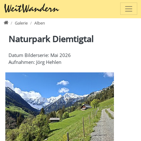
Direkt zur Hauptnavigation springen
Direkt zum Inhalt springen
www.weitwandern.ch
Galerie
Alben
Naturpark Diemtigtal
Datum Bilderserie: Mai 2026
Aufnahmen: Jörg Hehlen