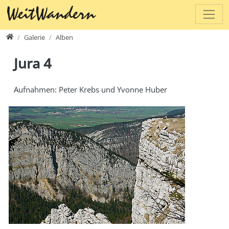
Direkt zur Hauptnavigation springen
Direkt zum Inhalt springen
www.weitwandern.ch
Galerie
Alben
Jura 4
Aufnahmen: Peter Krebs und Yvonne Huber