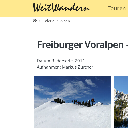
Direkt zur Hauptnavigation springen
Direkt zum Inhalt springen
Touren
www.weitwandern.ch
Galerie
Alben
Freiburger Voralpen 
Datum Bilderserie: 2011
Aufnahmen: Markus Zürcher