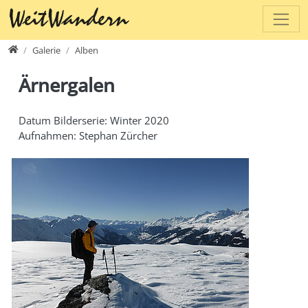
Direkt zur Hauptnavigation springen
Direkt zum Inhalt springen
www.weitwandern.ch
Galerie
Alben
Ärnergalen
Datum Bilderserie: Winter 2020
Aufnahmen: Stephan Zürcher