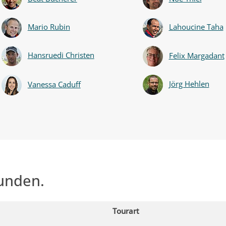
Mario Rubin
Lahoucine Taha
Hansruedi Christen
Felix Margadant
Jörg Hehlen
Vanessa Caduff
unden.
Tourart