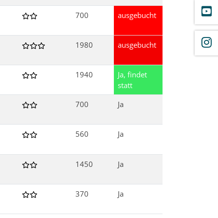
700
ausgebucht
1980
ausgebucht
1940
Ja, findet
statt
700
Ja
560
Ja
1450
Ja
370
Ja