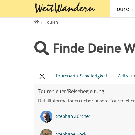
Direkt zur Hauptnavigation springen
Direkt zum Inhalt springen
Touren
www.weitwandern.ch
Touren
Finde Deine 
Tourenart / Schwierigkeit
Zeitrau
Tourenleiter/Reisebegleitung
Detailinformationen ueber unsere Tourenleiter
Stephan Zürcher
Stéphane Kock