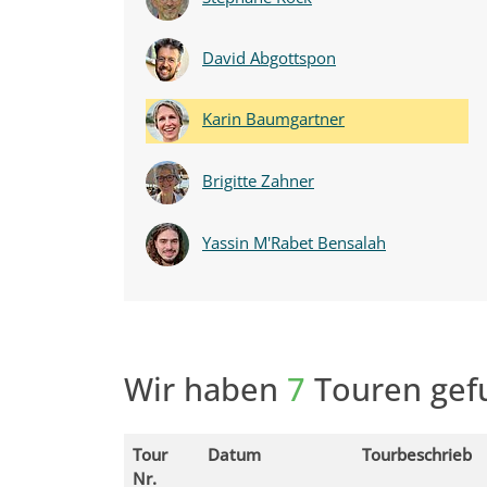
David Abgottspon
Karin Baumgartner
Brigitte Zahner
Yassin M'Rabet Bensalah
Wir haben
7
Touren gef
Tour
Datum
Tourbeschrieb
Nr.