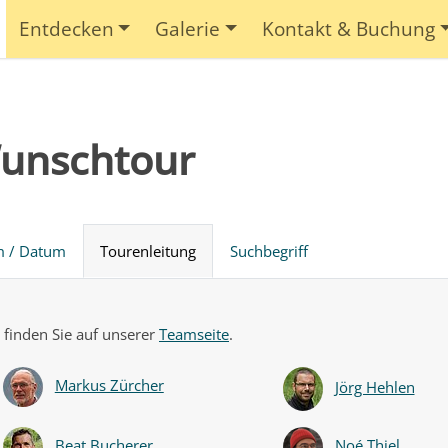
Entdecken
Galerie
Kontakt & Buchung
Wunschtour
m / Datum
Tourenleitung
Suchbegriff
 finden Sie auf unserer
Teamseite
.
Markus Zürcher
Jörg Hehlen
Beat Bucherer
Noé Thiel